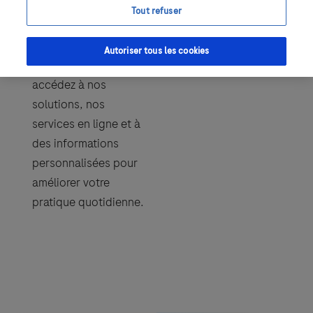
Tout refuser
de la santé
Bienvenue sur
Autoriser tous les cookies
RochePro
, où vous
accédez à nos
solutions, nos
services en ligne et à
des informations
personnalisées pour
améliorer votre
pratique quotidienne.