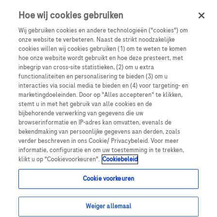
Sign in
Register
Hoe wij cookies gebruiken
Wij gebruiken cookies en andere technologieën ("cookies") om
onze website te verbeteren. Naast de strikt noodzakelijke
cookies willen wij cookies gebruiken (1) om te weten te komen
hoe onze website wordt gebruikt en hoe deze presteert, met
inbegrip van cross-site statistieken, (2) om u extra
functionaliteiten en personalisering te bieden (3) om u
interacties via social media te bieden en (4) voor targeting- en
marketingdoeleinden. Door op "Alles accepteren" te klikken,
stemt u in met het gebruik van alle cookies en de
bijbehorende verwerking van gegevens die uw
browserinformatie en IP-adres kan omvatten, evenals de
Welkom bij
bekendmaking van persoonlijke gegevens aan derden, zoals
RochePro,
verder beschreven in ons Cookie/ Privacybeleid. Voor meer
informatie, configuratie en om uw toestemming in te trekken,
het platform
klikt u op "Cookievoorkeuren".
Cookiebeleid
voor
Cookie voorkeuren
professionals
Weiger allemaal
in de