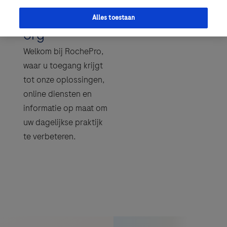
gezondheidsz
Alles toestaan
org
Welkom bij RochePro,
waar u toegang krijgt
tot onze oplossingen,
online diensten en
informatie op maat om
uw dagelijkse praktijk
te verbeteren.