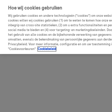
Hoe wij cookies gebruiken
Discover further exclusive advantages with the specia
Wij gebruiken cookies en andere technologieën ("cookies") om onze websit
cookies willen wij cookies gebruiken (1) om te weten te komen hoe onze w
inbegrip van cross-site statistieken, (2) om u extra functionaliteiten en pe
social media te bieden en (4) voor targeting- en marketingdoeleinden. Doo
het gebruik van alle cookies en de bijbehorende verwerking van gegevens
omvatten, evenals de bekendmaking van persoonlijke gegevens aan derden
Privacybeleid. Voor meer informatie, configuratie en om uw toestemming in 
"Cookievoorkeuren".
Cookiebeleid