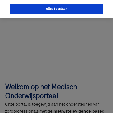
Alles toestaan
Welkom op het Medisch
Onderwijsportaal
Onze portal is toegewijd aan het ondersteunen van
zorgprofessionals met
de nieuwste evidence-based