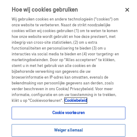
Sign in
Register
Hoe wij cookies gebruiken
Wij gebruiken cookies en andere technologieën ("cookies") om
onze website te verbeteren. Naast de strikt noodzakelijke
cookies willen wij cookies gebruiken (1) om te weten te komen
hoe onze website wordt gebruikt en hoe deze presteert, met
inbegrip van cross-site statistieken, (2) om u extra
functionaliteiten en personalisering te bieden (3) om u
interacties via social media te bieden en (4) voor targeting- en
marketingdoeleinden. Door op "Alles accepteren" te klikken,
stemt u in met het gebruik van alle cookies en de
bijbehorende verwerking van gegevens die uw
Oncologie
browserinformatie en IP-adres kan omvatten, evenals de
bekendmaking van persoonlijke gegevens aan derden, zoals
verder beschreven in ons Cookie/ Privacybeleid. Voor meer
Onze wetenschappers volgen een rigoureuze en
informatie, configuratie en om uw toestemming in te trekken,
klikt u op "Cookievoorkeuren".
Cookiebeleid
alomvattende aanpak om kanker te begrijpen en
nieuwe geneesmiddelen te ontdekken.
Cookie voorkeuren
Weiger allemaal