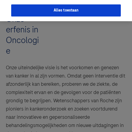
Alles toestaan
Onze
erfenis
in
Oncologi
e
Onze uiteindelijke visie is het voorkomen en genezen
van kanker in al zijn vormen. Omdat geen interventie dit
afzonderlijk kan bereiken, proberen we de ziekte, de
complexiteit ervan en de gevolgen voor de patiënten
grondig te begrijpen. Wetenschappers van Roche zijn
pioniers in kankeronderzoek en zoeken voortdurend
naar innovatieve en gepersonaliseerde
behandelingsmogelijkheden om nieuwe uitdagingen in